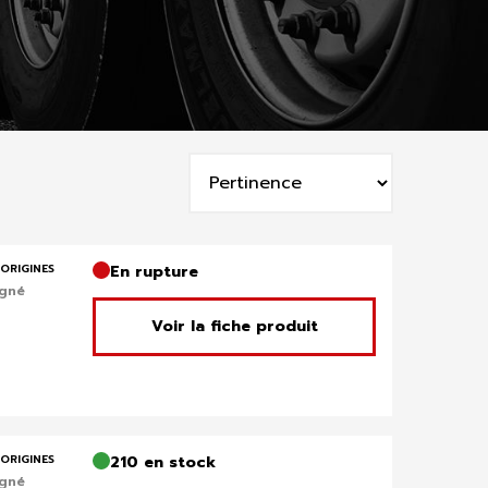
Trier
par
:
ORIGINES
En rupture
igné
Voir la fiche produit
ORIGINES
210 en stock
igné