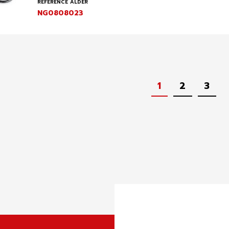
RÉFÉRENCE ALDER
NG0808023
1
2
3