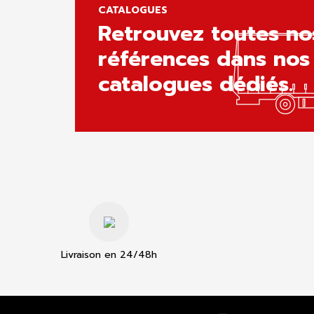
CATALOGUES
Retrouvez toutes no
références dans nos
catalogues dédiés.
Livraison en 24/48h