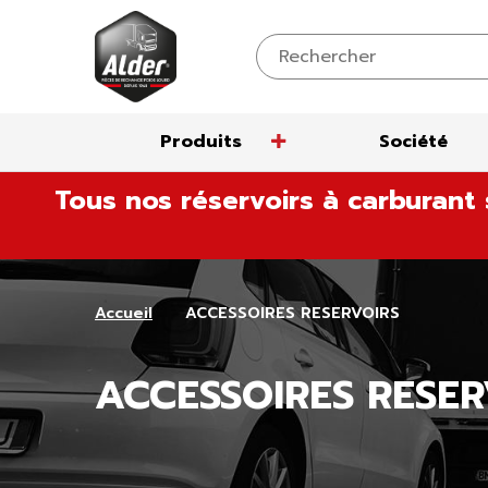
Produits
Société
Aller
Tous nos réservoirs à carburant 
au
contenu
Accueil
ACCESSOIRES RESERVOIRS
ACCESSOIRES RESER