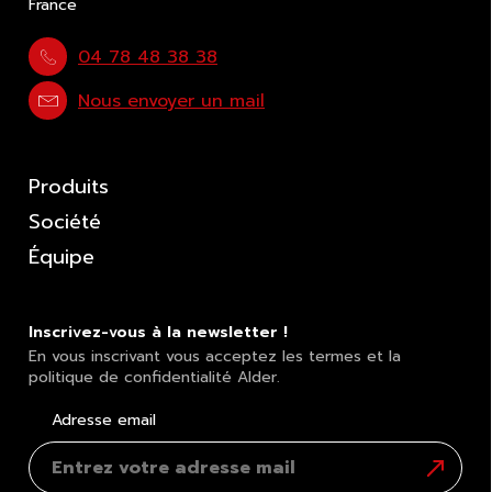
France
04 78 48 38 38
Nous envoyer un mail
Produits
Société
Équipe
Inscrivez-vous à la newsletter !
En vous inscrivant vous acceptez les termes et la
politique de confidentialité Alder.
Adresse email
S'inscrir