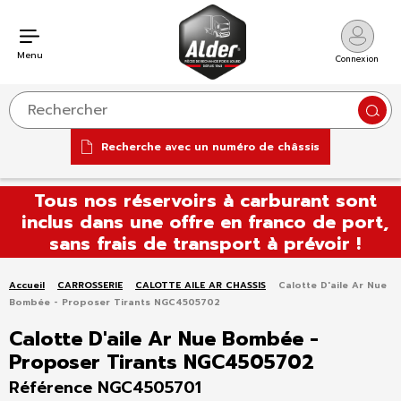
Menu
Connexion
Reche
Recherche avec un numéro de châssis
Aller
Tous nos réservoirs à carburant sont
au
inclus dans une offre en franco de port,
contenu
sans frais de transport à prévoir !
Accueil
CARROSSERIE
CALOTTE AILE AR CHASSIS
Calotte D'aile Ar Nue
Bombée - Proposer Tirants NGC4505702
Calotte D'aile Ar Nue Bombée -
Proposer Tirants NGC4505702
Référence NGC4505701