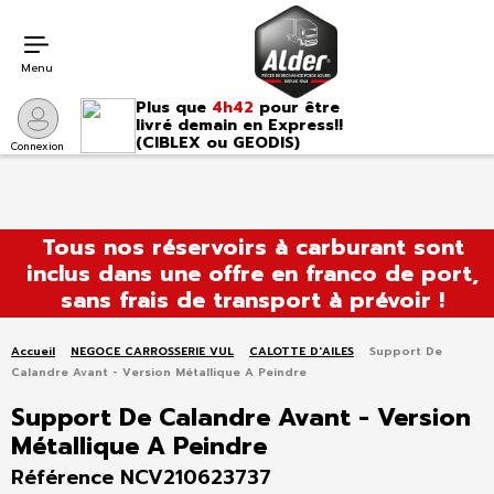
Menu
Plus que
4h42
pour être
livré demain en Express!!
(CIBLEX ou GEODIS)
Connexion
Aller
Tous nos réservoirs à carburant sont
au
inclus dans une offre en franco de port,
contenu
sans frais de transport à prévoir !
Accueil
NEGOCE CARROSSERIE VUL
CALOTTE D'AILES
Support De
Calandre Avant - Version Métallique A Peindre
Support De Calandre Avant - Version
Métallique A Peindre
Référence NCV210623737