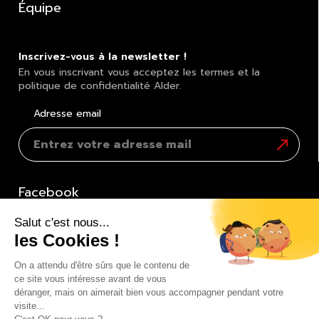
Équipe
Inscrivez-vous à la newsletter !
En vous inscrivant vous acceptez les termes et la
politique de confidentialité Alder.
Adresse email
S'inscrir
à
la
newslett
Facebook
Twitter
YouTube
Instagram
LinkedIn