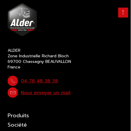
Retour
en
haut
ALDER
Zone Industrielle Richard Bloch
69700 Chassagny BEAUVALLON
France
04 78 48 38 38
Nous envoyer un mail
Produits
Société