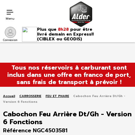
Menu
Plus que
8h28
pour être
livré demain en Express!!
(CIBLEX ou GEODIS)
Connexion
Aller
Tous nos réservoirs à carburant sont
au
inclus dans une offre en franco de port,
contenu
sans frais de transport à prévoir !
Accueil
CARROSSERIE
FEU ET PHARE
Cabochon Feu Arrière Dt/Gh -
Version 6 Fonctions
Cabochon Feu Arrière Dt/Gh - Version
6 Fonctions
Référence NGC4503581