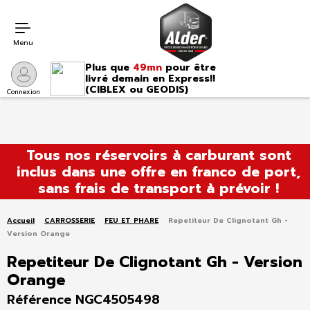
Menu
Plus que
49mn
pour être
livré demain en Express!!
(CIBLEX ou GEODIS)
Connexion
Aller
Tous nos réservoirs à carburant sont
au
inclus dans une offre en franco de port,
contenu
sans frais de transport à prévoir !
Accueil
CARROSSERIE
FEU ET PHARE
Repetiteur De Clignotant Gh -
Version Orange
Repetiteur De Clignotant Gh - Version
Orange
Référence NGC4505498