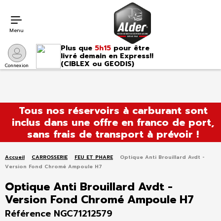
Menu
Plus que
5h15
pour être
livré demain en Express!!
(CIBLEX ou GEODIS)
Connexion
Aller
Tous nos réservoirs à carburant sont
au
inclus dans une offre en franco de port,
contenu
sans frais de transport à prévoir !
Accueil
CARROSSERIE
FEU ET PHARE
Optique Anti Brouillard Avdt -
Version Fond Chromé Ampoule H7
Optique Anti Brouillard Avdt -
Version Fond Chromé Ampoule H7
Référence NGC71212579