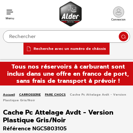
Menu
Connexion
Reche
Recherche avec un numéro de châssis
Aller
Tous nos réservoirs à carburant sont
au
inclus dans une offre en franco de port,
contenu
sans frais de transport à prévoir !
Accueil
CARROSSERIE
PARE CHOCS
Cache Pc Attelage Avdt - Version
Plastique Gris/Noir
Cache Pc Attelage Avdt - Version
Plastique Gris/Noir
Référence NGC5803105