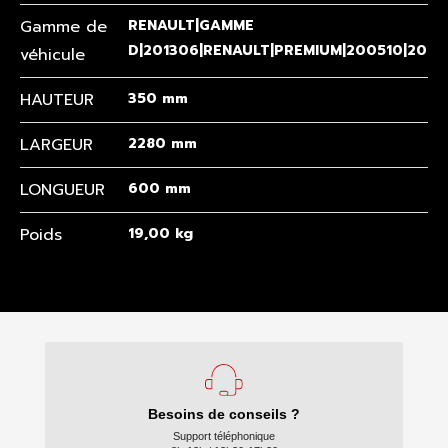
Gamme de
RENAULT|GAMME
D|201306|RENAULT|PREMIUM|200510|2013
véhicule
HAUTEUR
350 mm
LARGEUR
2280 mm
LONGUEUR
600 mm
Poids
19,00 kg
Besoins de conseils ?
Support téléphonique