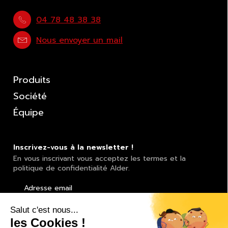
04 78 48 38 38
Nous envoyer un mail
Produits
Société
Équipe
Inscrivez-vous à la newsletter !
En vous inscrivant vous acceptez les termes et la
politique de confidentialité Alder.
Adresse email
S'inscrir
à