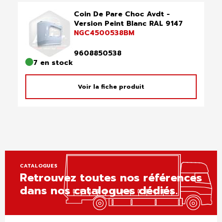
Coin De Pare Choc Avdt -
Version Peint Blanc RAL 9147
NGC4500538BM
9608850538
7 en stock
Voir la fiche produit
CATALOGUES
Retrouvez toutes nos références
dans nos catalogues dédiés.