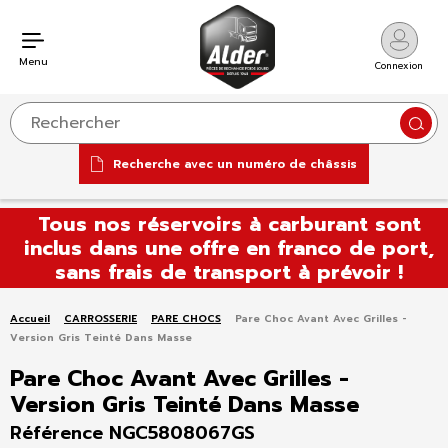
Menu
Connexion
Reche
Recherche avec un numéro de châssis
Aller
Tous nos réservoirs à carburant sont
au
inclus dans une offre en franco de port,
contenu
sans frais de transport à prévoir !
Accueil
CARROSSERIE
PARE CHOCS
Pare Choc Avant Avec Grilles -
Version Gris Teinté Dans Masse
Pare Choc Avant Avec Grilles -
Version Gris Teinté Dans Masse
Référence NGC5808067GS