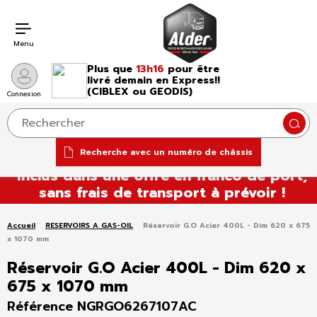
Menu
Plus que
13h16
pour être
livré demain en Express!!
(CIBLEX ou GEODIS)
Connexion
Reche
Aller
Recherche avec un numéro de châssis
Tous nos réservoirs à carburant sont
au
inclus dans une offre en franco de port,
contenu
sans frais de transport à prévoir !
Accueil
RESERVOIRS A GAS-OIL
Réservoir G.O Acier 400L - Dim 620 x 675
x 1070 mm
Réservoir G.O Acier 400L - Dim 620 x
675 x 1070 mm
Référence NGRGO6267107AC