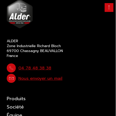
Retour
en
haut
ALDER
Zone Industrielle Richard Bloch
69700 Chassagny BEAUVALLON
France
04 78 48 38 38
Nous envoyer un mail
Produits
Société
Équipe