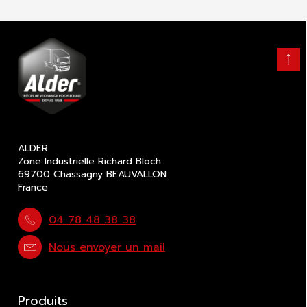
Retour
en
haut
ALDER
Zone Industrielle Richard Bloch
69700 Chassagny BEAUVALLON
France
04 78 48 38 38
Nous envoyer un mail
Produits