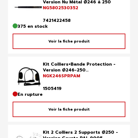
Version Nu Métal Ø246 à 250
NG5802530352
7421422458
375 en stock
Voir la fiche produit
Kit Colliers+Bande Protection -
Version Ø246-250...
NGK246SPRPAM
1505419
En rupture
Voir la fiche produit
Kit 2 Colliers 2 Supports Ø250 -