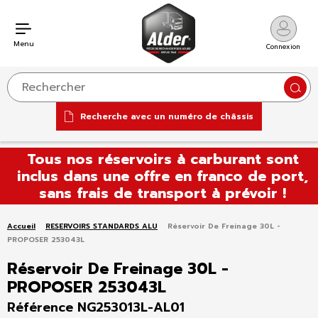
Menu
Connexion
Reche
Recherche avec un numéro de châssis
Aller
Tous nos réservoirs à carburant sont
au
inclus dans une offre en franco de port,
contenu
sans frais de transport à prévoir !
Accueil
RESERVOIRS STANDARDS ALU
Réservoir De Freinage 30L -
PROPOSER 253043L
Réservoir De Freinage 30L -
PROPOSER 253043L
Référence NG253013L-AL01