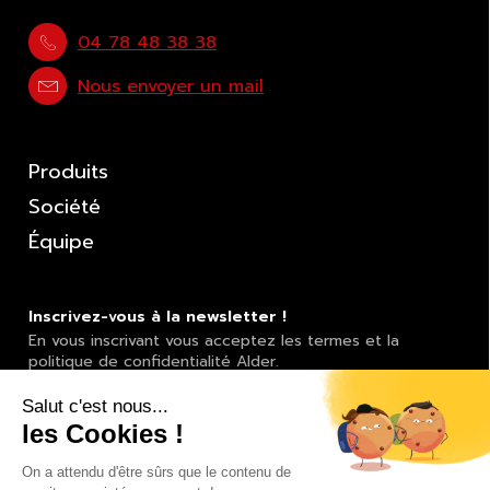
04 78 48 38 38
Nous envoyer un mail
Produits
Société
Équipe
Inscrivez-vous à la newsletter !
En vous inscrivant vous acceptez les termes et la
politique de confidentialité Alder.
Adresse email
S'inscrir
à