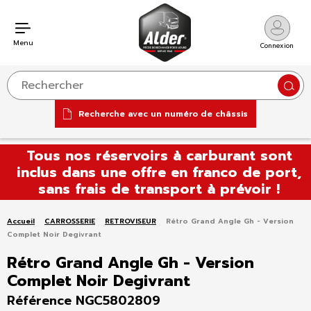
Menu
Connexion
Reche
Recherche avec un numéro de châssis
Aller
Tous nos réservoirs à carburant sont
au
inclus dans une offre en franco de port,
contenu
sans frais de transport à prévoir !
Accueil
CARROSSERIE
RETROVISEUR
Rétro Grand Angle Gh - Version
Complet Noir Degivrant
Rétro Grand Angle Gh - Version
Complet Noir Degivrant
Référence NGC5802809