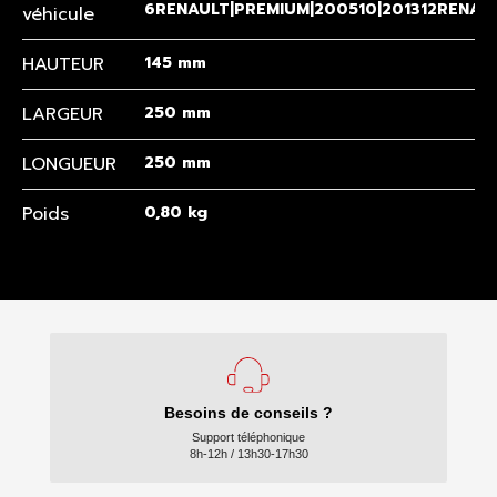
6RENAULT|PREMIUM|200510|201312RENAUL
véhicule
HAUTEUR
145 mm
LARGEUR
250 mm
LONGUEUR
250 mm
Poids
0,80 kg
Besoins de conseils ?
Support téléphonique
8h-12h / 13h30-17h30