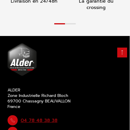
Livraison en 24/48h
La garantie du
crossing
Retour
en
haut
ALDER
Zone Industrielle Richard Bloch
69700 Chassagny BEAUVALLON
France
04 78 48 38 38