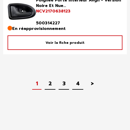
Poignee Porte Interieur Avgh - Version
Noire Et Nue...
NCV2170638123
500314227
En réapprovisionnement
Voir la fiche produit
Suivant
1
2
3
4
>