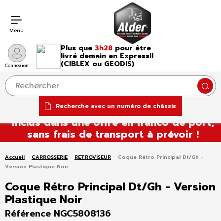
Menu
Plus que
3h28
pour être
livré demain en Express!!
(CIBLEX ou GEODIS)
Connexion
Reche
Aller
Recherche avec un numéro de châssis
Tous nos réservoirs à carburant sont
au
inclus dans une offre en franco de port,
contenu
sans frais de transport à prévoir !
Accueil
CARROSSERIE
RETROVISEUR
Coque Rétro Principal Dt/Gh -
Version Plastique Noir
Coque Rétro Principal Dt/Gh - Version
Plastique Noir
Référence NGC5808136