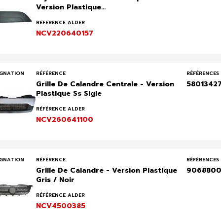
Version Plastique...
RÉFÉRENCE ALDER
NCV220640157
IGNATION
RÉFÉRENCE
RÉFÉRENCES 
Grille De Calandre Centrale - Version
5801342
Plastique Ss Sigle
RÉFÉRENCE ALDER
NCV260641100
IGNATION
RÉFÉRENCE
RÉFÉRENCES 
Grille De Calandre - Version Plastique
9068800
Gris / Noir
RÉFÉRENCE ALDER
NCV4500385