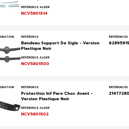
RÉFÉRENCE ALDER
NCV5801314
IGNATION
RÉFÉRENCE
RÉFÉRENCES 
Bandeau Support De Sigle - Version
6289591
Plastique Noir
RÉFÉRENCE ALDER
NCV5801500
IGNATION
RÉFÉRENCE
RÉFÉRENCES 
Protection Inf Pare Choc Avant -
2147728
Version Plastique Noir
RÉFÉRENCE ALDER
NCV5801502