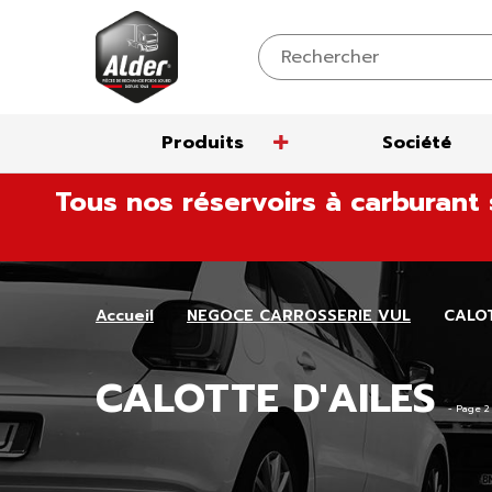
Produits
Société
Aller
Tous nos réservoirs à carburant 
au
contenu
Accueil
NEGOCE CARROSSERIE VUL
CALOT
CALOTTE D'AILES
- Page 2