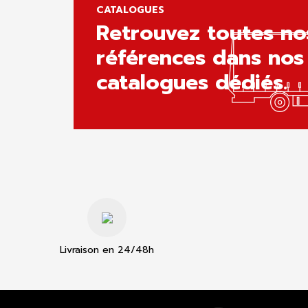
CATALOGUES
Retrouvez toutes no
références dans nos
catalogues dédiés.
Livraison en 24/48h