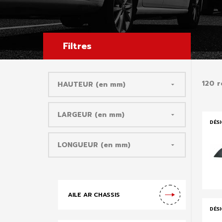
Filtres
120 r
HAUTEUR (en mm)

LARGEUR (en mm)

DÉS
LONGUEUR (en mm)

AILE AR CHASSIS
DÉS